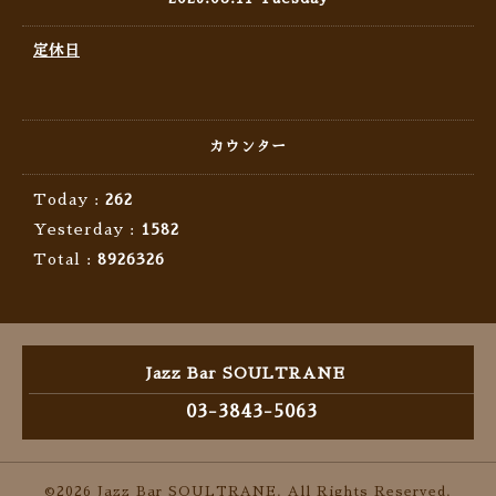
定休日
カウンター
Today :
262
Yesterday :
1582
Total :
8926326
Jazz Bar SOULTRANE
03-3843-5063
©2026
Jazz Bar SOULTRANE
. All Rights Reserved.