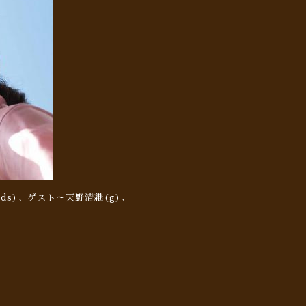
二郎(ds)、ゲスト～天野清継(g)、