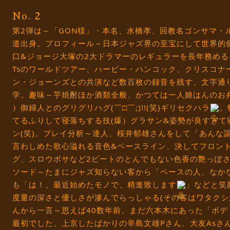
No. 2
第2弾は～「GON様」・本名、水橋孝、回教名ゴンサマ・ルカ
道出身。プロフィール～日本ジャズ界の至宝にして世界的
口&ジョージ大塚の2大ドラマーのレギュラーを長年務め
Tsのワールドツアー、ハービー・ハンコック、クリスコナ
ン・ジョーンズとの共演など数百枚の録音を残す、文字通
学。趣味～芋焼酎ほか酒類全般、かつては一人娘はんのお
）御婦人とのグリグリハグ(￣□￣;)!!(笑)ギリセクハラ
。
てるふりして寝落ちする技(爆）グラサン&姿勢が良すぎて
ン(笑)。プレイ分析～達人、桜井郁雄さんをして「あんな
言わしめた歌心溢れる音色&ベースライン、決してフロン
グ、スロウボサなど2ビートのとんでもない色香の艶っぽ
ソード～たまにジャズ知らない客から「ベースの人、なか
も「は！、最近始めたモノで、精進致します
」などと笑顔
度量の深さと優しさが滲んでらっしゃる(その客はワタクシ
んから一言～思えば40数年前、まだ六本木にあった「ボデ
最初でした、上京したばかりの辛島文雄Pさん、大友Asさ