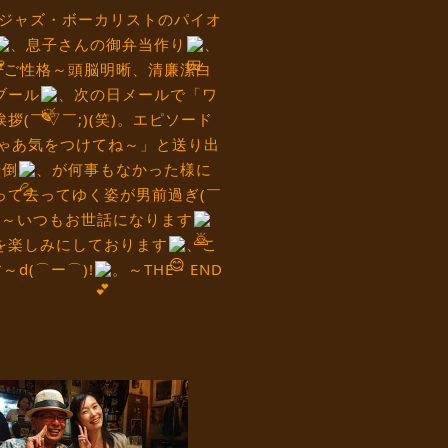
たジャズ・ボーカリストのパイオ
、息子さんの御弁当作り
、
)。ご性格～頭脳明晰、清廉潔白
ブール
、次の日メールで「ワ
(￣▽￣;)(笑)。エピソード
ゃあ気をつけてね～」と送り出
転倒
、が何事もなかった様に
って去ってゆく姿が男前過ぎ(￣
一言～いつもお世話になります
を楽しみにしております
、こ
d(⌒ー⌒)!
。～THE・END