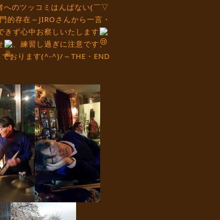
者へのツッコミはんぱない(￣▽
門的存在～JIROさんから一言・
できず心中お察しいたします
せ
、練習し過ぎに注意です、
ります(^-^)/～THE・END