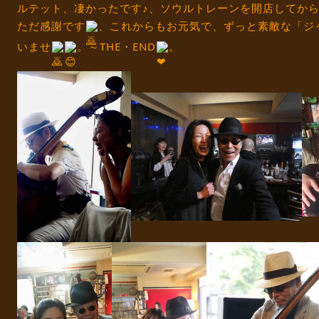
ルテット、凄かったです♪、ソウルトレーンを開店してか
ただ感謝です
、これからもお元気で、ずっと素敵な「ジ
いませ
。～THE・END
。