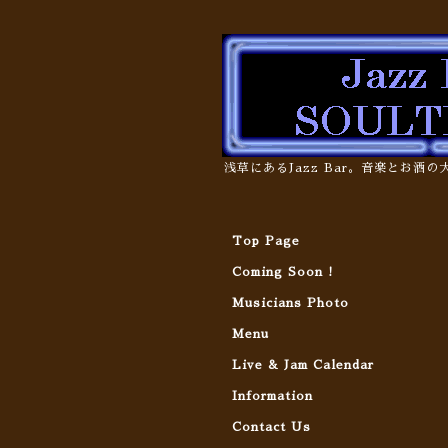
浅草にあるJazz Bar。音楽とお酒
Top Page
Coming Soon !
Musicians Photo
Menu
Live & Jam Calendar
Information
Contact Us