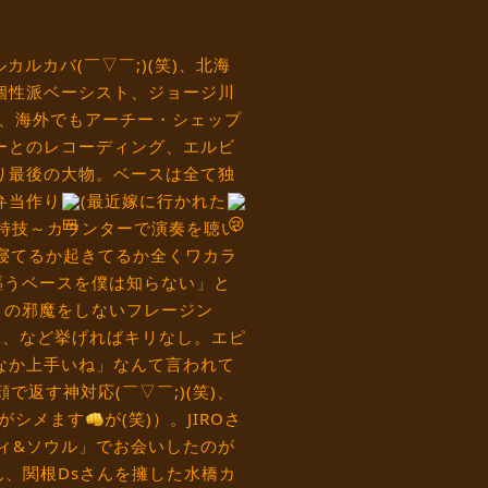
ルカバ(￣▽￣;)(笑)、北海
個性派ベーシスト、ジョージ川
る、海外でもアーチー・シェップ
ーとのレコーディング、エルビ
り最後の大物。ベースは全て独
弁当作り
(最近嫁に行かれた
特技～カウンターで演奏を聴い
寝てるか起きてるか全くワカラ
謳うベースを僕は知らない」と
トの邪魔をしないフレージン
さ、など挙げればキリなし。エピ
なか上手いね」なんて言われて
で返す神対応(￣▽￣;)(笑)、
がシメます
が(笑)）。JIROさ
ィ&ソウル」でお会いしたのが
ん、関根Dsさんを擁した水橋カ