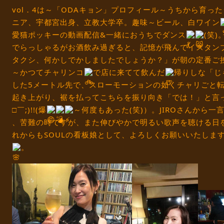
vol．4は～「ODAキョン」プロフィール～うちから育っ
ニア、宇都宮出身、立教大学卒。趣味～ビール、白ワイン
愛猫ポッキーの動画配信&一緒におうちでダンス
(笑
でらっしゃるがお酒飲み過ぎると、記憶が飛んでイスタン
タクシ、何かしでかしましたでしょうか？」が朝の定番ご挨拶
～かつてチャリンコ
で店に来てて飲んだ
帰りしな「じ
した5メートル先で、スローモーションの如くチャリごと
起き上がり、裾を払ってこちらを振り向き「では！」と言
□￣;)!!(爆
～何度もあった(笑)）。JIROさんから
、苦難の時ですが、また伸びやかで明るい歌声を聴ける日
れからもSOULの看板娘として、よろしくお願いいたします～
。