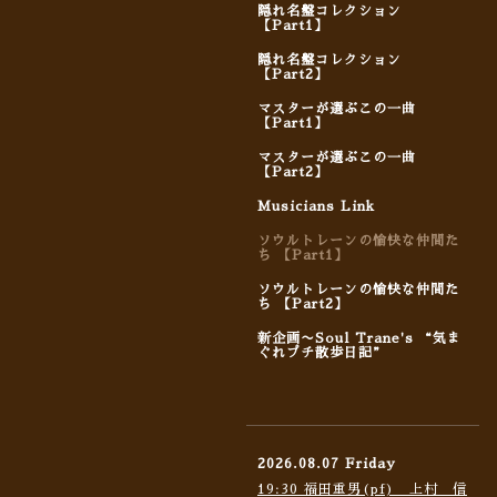
隠れ名盤コレクション
【Part1】
隠れ名盤コレクション
【Part2】
マスターが選ぶこの一曲
【Part1】
マスターが選ぶこの一曲
【Part2】
Musicians Link
ソウルトレーンの愉快な仲間た
ち 【Part1】
ソウルトレーンの愉快な仲間た
ち 【Part2】
新企画〜Soul Trane's “気ま
ぐれプチ散歩日記”
2026.08.07 Friday
19:30 福田重男(pf) 上村 信