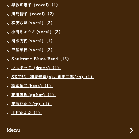
早坂知恵子 (vocal)（1）
川島智子 (vocal)（2）
松実ちほ(vocal)（2）
小田きょうこ(vocal)（2）
清水方代(vocal)（1）
三浦華枝(vocal)（2）
Soultrane Blues Band（13）
マスターＪ (drums)（1）
SKT53 和泉宏隆(p)、池田二郎(ds)（1）
秋本順二(bass)（1）
布川俊樹(guitar)（1）
市原ひかり(tp)（1）
中村かんな（1）
Menu