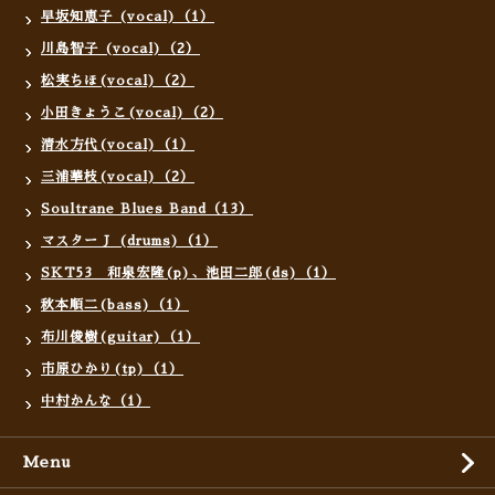
早坂知恵子 (vocal)（1）
川島智子 (vocal)（2）
松実ちほ(vocal)（2）
小田きょうこ(vocal)（2）
清水方代(vocal)（1）
三浦華枝(vocal)（2）
Soultrane Blues Band（13）
マスターＪ (drums)（1）
SKT53 和泉宏隆(p)、池田二郎(ds)（1）
秋本順二(bass)（1）
布川俊樹(guitar)（1）
市原ひかり(tp)（1）
中村かんな（1）
Menu