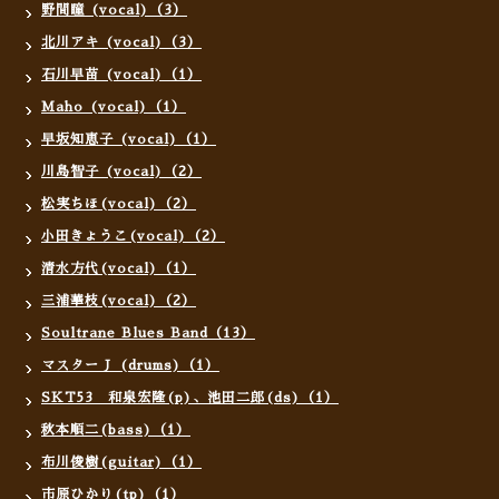
野間瞳 (vocal)（3）
北川アキ (vocal)（3）
石川早苗 (vocal)（1）
Maho (vocal)（1）
早坂知恵子 (vocal)（1）
川島智子 (vocal)（2）
松実ちほ(vocal)（2）
小田きょうこ(vocal)（2）
清水方代(vocal)（1）
三浦華枝(vocal)（2）
Soultrane Blues Band（13）
マスターＪ (drums)（1）
SKT53 和泉宏隆(p)、池田二郎(ds)（1）
秋本順二(bass)（1）
布川俊樹(guitar)（1）
市原ひかり(tp)（1）