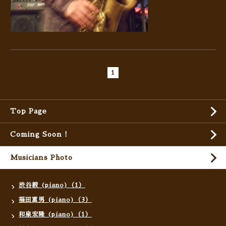
1
Top Page
Coming Soon !
Musicians Photo
渋谷毅 (piano)（1）
福田重男 (piano)（3）
和泉宏隆 (piano)（1）