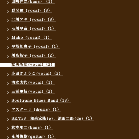
山崎伸之(bass）（1）
野間瞳 (vocal)（3）
北川アキ (vocal)（3）
石川早苗 (vocal)（1）
Maho (vocal)（1）
早坂知恵子 (vocal)（1）
川島智子 (vocal)（2）
松実ちほ(vocal)（2）
小田きょうこ(vocal)（2）
清水方代(vocal)（1）
三浦華枝(vocal)（2）
Soultrane Blues Band（13）
マスターＪ (drums)（1）
SKT53 和泉宏隆(p)、池田二郎(ds)（1）
秋本順二(bass)（1）
布川俊樹(guitar)（1）