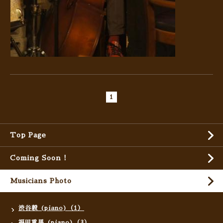
1
Top Page
Coming Soon !
Musicians Photo
渋谷毅 (piano)（1）
福田重男 (piano)（3）