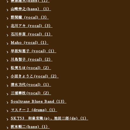
柳原達夫(bass)（1）
山崎伸之(bass）（1）
野間瞳 (vocal)（3）
北川アキ (vocal)（3）
石川早苗 (vocal)（1）
Maho (vocal)（1）
早坂知恵子 (vocal)（1）
川島智子 (vocal)（2）
松実ちほ(vocal)（2）
小田きょうこ(vocal)（2）
清水方代(vocal)（1）
三浦華枝(vocal)（2）
Soultrane Blues Band（13）
マスターＪ (drums)（1）
SKT53 和泉宏隆(p)、池田二郎(ds)（1）
秋本順二(bass)（1）