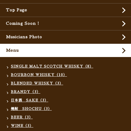
Top Page
Coming Soon !
Musicians Photo
Menu
SINGLE MALT SCOTCH WHISKY（8）
BOURBON WHISKY（10）
BLENDED WHISKY（3）
BRANDY（3）
日本酒 SAKE（3）
焼酎 SHOCHU（3）
BEER（3）
WINE（3）