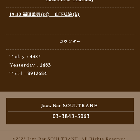
19:30 福田重男(pf) 山下弘治(b)
カウンター
Today :
3327
Yesterday :
1463
Total :
8912684
Jazz Bar SOULTRANE
03-3843-5063
©2026
Jazz Bar SOULTRANE
. All Rights Reserved.