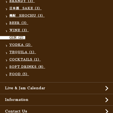
BRANDY（3）
日本酒 SAKE（3）
焼酎 SHOCHU（3）
BEER（3）
WINE（3）
GIN（2）
VODKA（2）
TEQUILA（1）
COCKTAILS（1）
SOFT DRINKS（8）
FOOD（5）
Live & Jam Calendar
Information
Contact Us