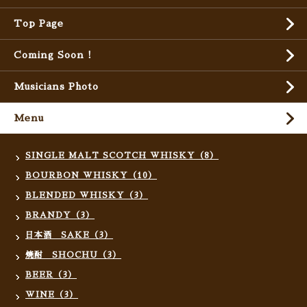
Top Page
Coming Soon !
Musicians Photo
Menu
SINGLE MALT SCOTCH WHISKY（8）
BOURBON WHISKY（10）
BLENDED WHISKY（3）
BRANDY（3）
日本酒 SAKE（3）
焼酎 SHOCHU（3）
BEER（3）
WINE（3）