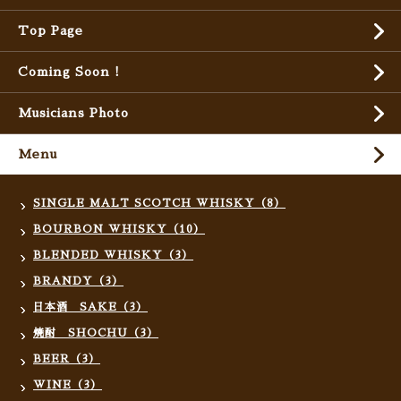
Top Page
Coming Soon !
Musicians Photo
Menu
SINGLE MALT SCOTCH WHISKY（8）
BOURBON WHISKY（10）
BLENDED WHISKY（3）
BRANDY（3）
日本酒 SAKE（3）
焼酎 SHOCHU（3）
BEER（3）
WINE（3）