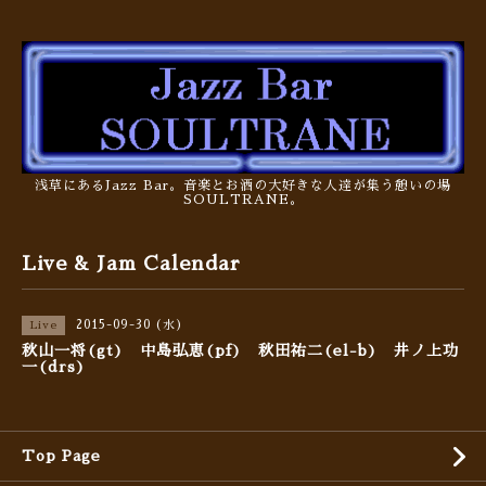
浅草にあるJazz Bar。音楽とお酒の大好きな人達が集う憩いの場
SOULTRANE。
Live & Jam Calendar
2015-09-30 (水)
Live
秋山一将(gt) 中島弘恵(pf) 秋田祐二(el-b) 井ノ上功
一(drs)
Top Page