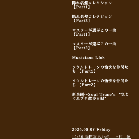
隠れ名盤コレクション
【Part1】
隠れ名盤コレクション
【Part2】
マスターが選ぶこの一曲
【Part1】
マスターが選ぶこの一曲
【Part2】
Musicians Link
ソウルトレーンの愉快な仲間た
ち 【Part1】
ソウルトレーンの愉快な仲間た
ち 【Part2】
新企画〜Soul Trane's “気ま
ぐれプチ散歩日記”
2026.08.07 Friday
19:30 福田重男(pf) 上村 信