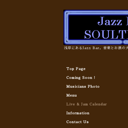
浅草にあるJazz Bar。音楽とお酒
Top Page
Coming Soon !
Musicians Photo
Menu
Live & Jam Calendar
Information
Contact Us