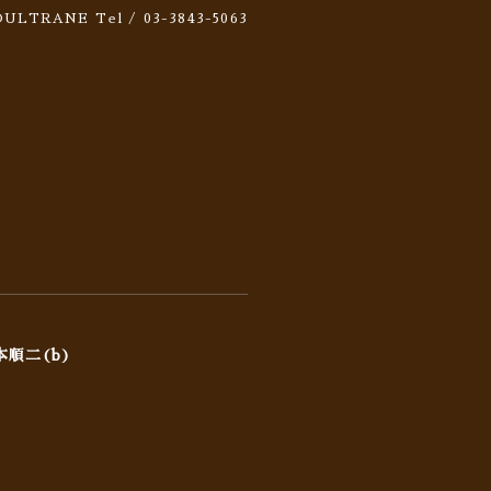
 SOULTRANE
Tel / 03-3843-5063
本順二(b)