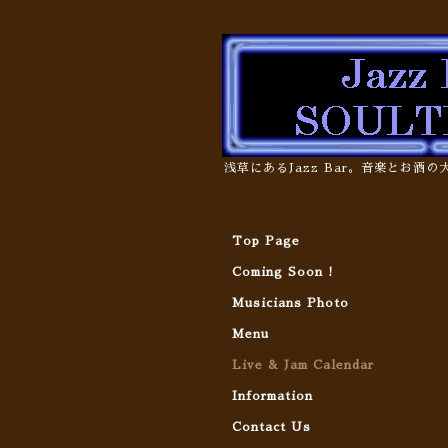
浅草にあるJazz Bar。音楽とお酒
Top Page
Coming Soon !
Musicians Photo
Menu
Live & Jam Calendar
Information
Contact Us