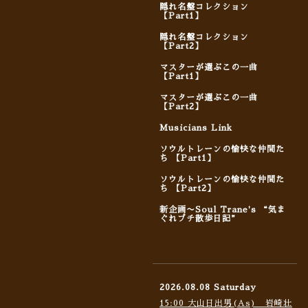
隠れ名盤コレクション
【Part1】
隠れ名盤コレクション
【Part2】
マスターが選ぶこの一曲
【Part1】
マスターが選ぶこの一曲
【Part2】
Musicians Link
ソウルトレーンの愉快な仲間た
ち 【Part1】
ソウルトレーンの愉快な仲間た
ち 【Part2】
新企画〜Soul Trane's “気ま
ぐれプチ散歩日記”
2026.08.08 Saturday
15:00 大山日出男(As) 岩崎壮