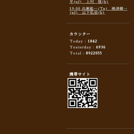
平(pf) 上村 信(b)
19:00 高瀬龍一(Tp) 嶋津健一
(pf) 山下弘治(b)
カウンター
Today :
1842
Yesterday :
6936
Total :
8922055
携帯サイト