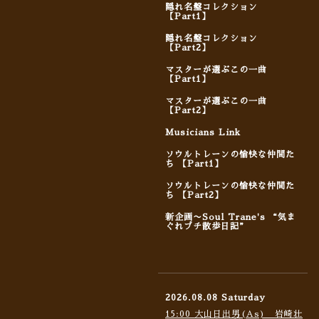
隠れ名盤コレクション
【Part1】
隠れ名盤コレクション
【Part2】
マスターが選ぶこの一曲
【Part1】
マスターが選ぶこの一曲
【Part2】
Musicians Link
ソウルトレーンの愉快な仲間た
ち 【Part1】
ソウルトレーンの愉快な仲間た
ち 【Part2】
新企画〜Soul Trane's “気ま
ぐれプチ散歩日記”
2026.08.08 Saturday
15:00 大山日出男(As) 岩崎壮