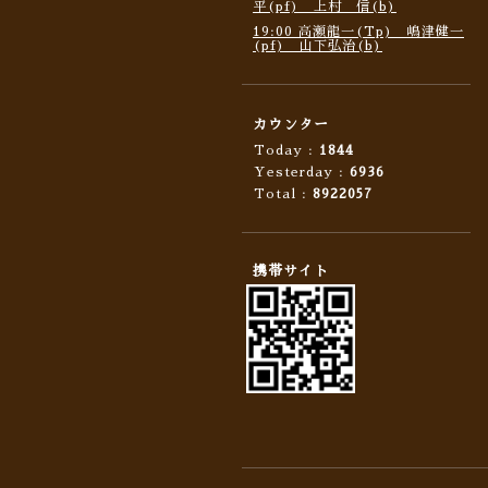
平(pf) 上村 信(b)
19:00 高瀬龍一(Tp) 嶋津健一
(pf) 山下弘治(b)
カウンター
Today :
1844
Yesterday :
6936
Total :
8922057
携帯サイト