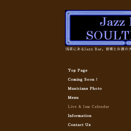
浅草にあるJazz Bar。音楽とお酒
Top Page
Coming Soon !
Musicians Photo
Menu
Live & Jam Calendar
Information
Contact Us