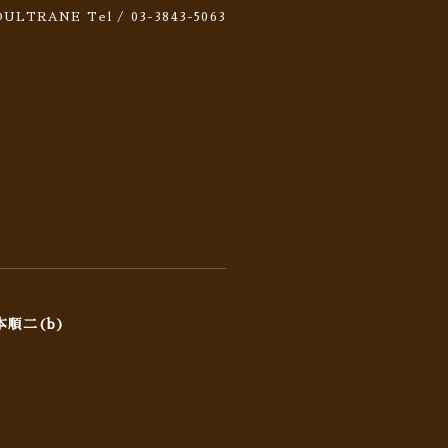
 SOULTRANE
Tel / 03-3843-5063
本順二(b)