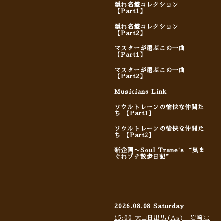
隠れ名盤コレクション
【Part1】
隠れ名盤コレクション
【Part2】
マスターが選ぶこの一曲
【Part1】
マスターが選ぶこの一曲
【Part2】
Musicians Link
ソウルトレーンの愉快な仲間た
ち 【Part1】
ソウルトレーンの愉快な仲間た
ち 【Part2】
新企画〜Soul Trane's “気ま
ぐれプチ散歩日記”
2026.08.08 Saturday
15:00 大山日出男(As) 岩崎壮