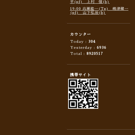
平(pf) 上村 信(b)
19:00 高瀬龍一(Tp) 嶋津健一
(pf) 山下弘治(b)
カウンター
Today :
304
Yesterday :
6936
Total :
8920517
携帯サイト