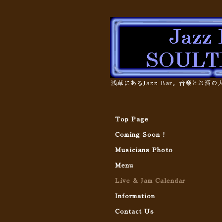
浅草にあるJazz Bar。音楽とお酒
Top Page
Coming Soon !
Musicians Photo
Menu
Live & Jam Calendar
Information
Contact Us