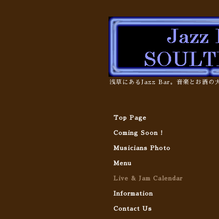
浅草にあるJazz Bar。音楽とお酒
Top Page
Coming Soon !
Musicians Photo
Menu
Live & Jam Calendar
Information
Contact Us