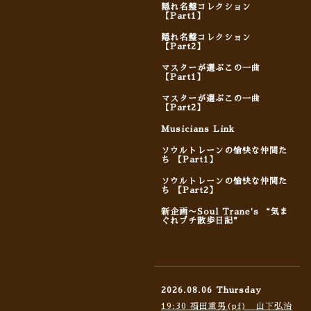
隠れ名盤コレクション
【Part1】
隠れ名盤コレクション
【Part2】
マスターが選ぶこの一曲
【Part1】
マスターが選ぶこの一曲
【Part2】
Musicians Link
ソウルトレーンの愉快な仲間た
ち 【Part1】
ソウルトレーンの愉快な仲間た
ち 【Part2】
新企画〜Soul Trane's “気ま
ぐれプチ散歩日記”
2026.08.06 Thursday
19:30 福田重男(pf) 山下弘治