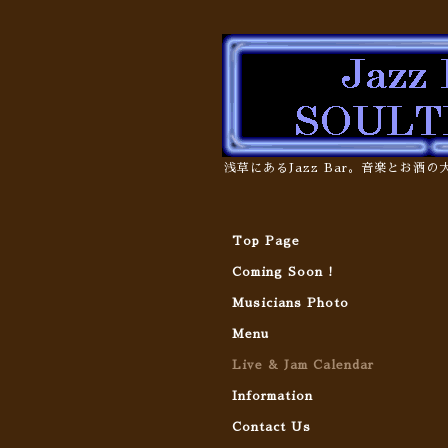
浅草にあるJazz Bar。音楽とお酒
Top Page
Coming Soon !
Musicians Photo
Menu
Live & Jam Calendar
Information
Contact Us