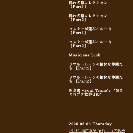
隠れ名盤コレクション
【Part1】
隠れ名盤コレクション
【Part2】
マスターが選ぶこの一曲
【Part1】
マスターが選ぶこの一曲
【Part2】
Musicians Link
ソウルトレーンの愉快な仲間た
ち 【Part1】
ソウルトレーンの愉快な仲間た
ち 【Part2】
新企画〜Soul Trane's “気ま
ぐれプチ散歩日記”
2026.08.06 Thursday
19:30 福田重男(pf) 山下弘治