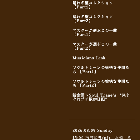
隠れ名盤コレクション
【Part1】
隠れ名盤コレクション
【Part2】
マスターが選ぶこの一曲
【Part1】
マスターが選ぶこの一曲
【Part2】
Musicians Link
ソウルトレーンの愉快な仲間た
ち 【Part1】
ソウルトレーンの愉快な仲間た
ち 【Part2】
新企画〜Soul Trane's “気ま
ぐれプチ散歩日記”
2026.08.09 Sunday
15:00 福田重男(pf) 水橋 孝