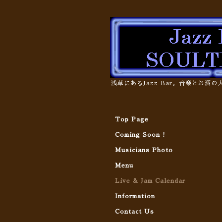
浅草にあるJazz Bar。音楽とお酒
Top Page
Coming Soon !
Musicians Photo
Menu
Live & Jam Calendar
Information
Contact Us