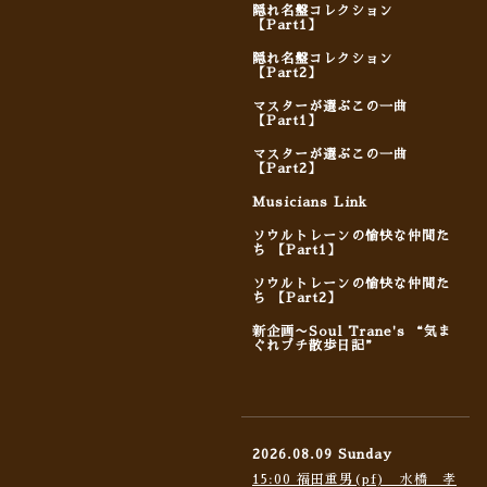
隠れ名盤コレクション
【Part1】
隠れ名盤コレクション
【Part2】
マスターが選ぶこの一曲
【Part1】
マスターが選ぶこの一曲
【Part2】
Musicians Link
ソウルトレーンの愉快な仲間た
ち 【Part1】
ソウルトレーンの愉快な仲間た
ち 【Part2】
新企画〜Soul Trane's “気ま
ぐれプチ散歩日記”
2026.08.09 Sunday
15:00 福田重男(pf) 水橋 孝