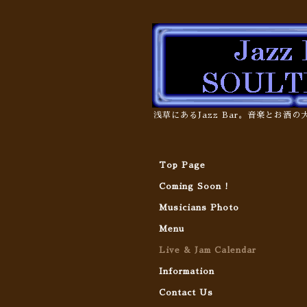
浅草にあるJazz Bar。音楽とお酒
Top Page
Coming Soon !
Musicians Photo
Menu
Live & Jam Calendar
Information
Contact Us