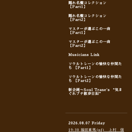
隠れ名盤コレクション
【Part1】
隠れ名盤コレクション
【Part2】
マスターが選ぶこの一曲
【Part1】
マスターが選ぶこの一曲
【Part2】
Musicians Link
ソウルトレーンの愉快な仲間た
ち 【Part1】
ソウルトレーンの愉快な仲間た
ち 【Part2】
新企画〜Soul Trane's “気ま
ぐれプチ散歩日記”
2026.08.07 Friday
19:30 福田重男(pf) 上村 信