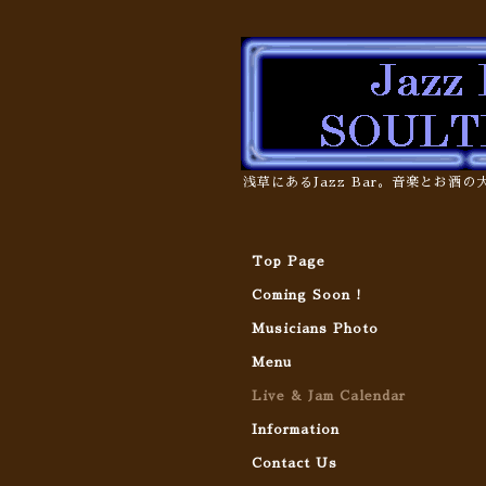
浅草にあるJazz Bar。音楽とお酒
Top Page
Coming Soon !
Musicians Photo
Menu
Live & Jam Calendar
Information
Contact Us