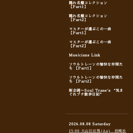
隠れ名盤コレクション
【Part1】
隠れ名盤コレクション
【Part2】
マスターが選ぶこの一曲
【Part1】
マスターが選ぶこの一曲
【Part2】
Musicians Link
ソウルトレーンの愉快な仲間た
ち 【Part1】
ソウルトレーンの愉快な仲間た
ち 【Part2】
新企画〜Soul Trane's “気ま
ぐれプチ散歩日記”
2026.08.08 Saturday
15:00 大山日出男(As) 岩崎壮