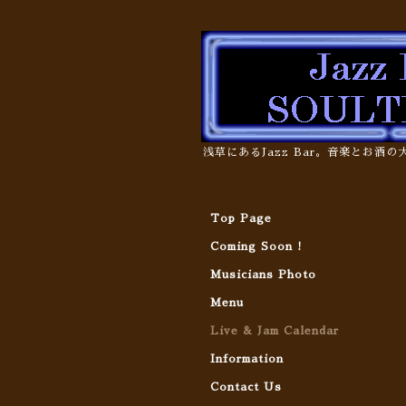
浅草にあるJazz Bar。音楽とお酒
Top Page
Coming Soon !
Musicians Photo
Menu
Live & Jam Calendar
Information
Contact Us