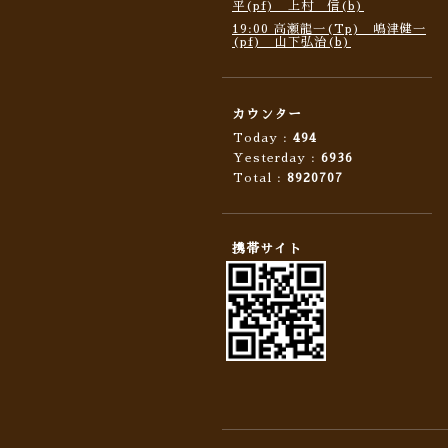
平(pf) 上村 信(b)
19:00 高瀬龍一(Tp) 嶋津健一
(pf) 山下弘治(b)
カウンター
Today :
494
Yesterday :
6936
Total :
8920707
携帯サイト