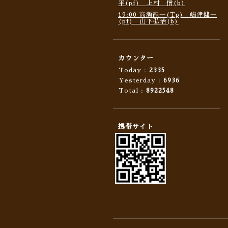
平(pf) 上村 信(b)
19:00 高瀬龍一(Tp) 嶋津健一
(pf) 山下弘治(b)
カウンター
Today :
2335
Yesterday :
6936
Total :
8922548
携帯サイト