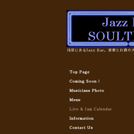
浅草にあるJazz Bar。音楽とお酒
Top Page
Coming Soon !
Musicians Photo
Menu
Live & Jam Calendar
Information
Contact Us