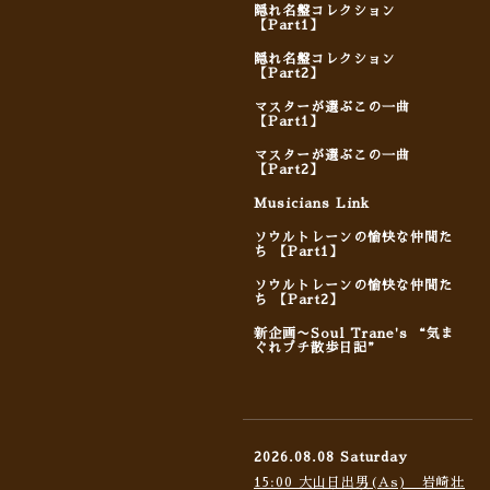
隠れ名盤コレクション
【Part1】
隠れ名盤コレクション
【Part2】
マスターが選ぶこの一曲
【Part1】
マスターが選ぶこの一曲
【Part2】
Musicians Link
ソウルトレーンの愉快な仲間た
ち 【Part1】
ソウルトレーンの愉快な仲間た
ち 【Part2】
新企画〜Soul Trane's “気ま
ぐれプチ散歩日記”
2026.08.08 Saturday
15:00 大山日出男(As) 岩崎壮