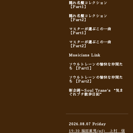
隠れ名盤コレクション
【Part1】
隠れ名盤コレクション
【Part2】
マスターが選ぶこの一曲
【Part1】
マスターが選ぶこの一曲
【Part2】
Musicians Link
ソウルトレーンの愉快な仲間た
ち 【Part1】
ソウルトレーンの愉快な仲間た
ち 【Part2】
新企画〜Soul Trane's “気ま
ぐれプチ散歩日記”
2026.08.07 Friday
19:30 福田重男(pf) 上村 信