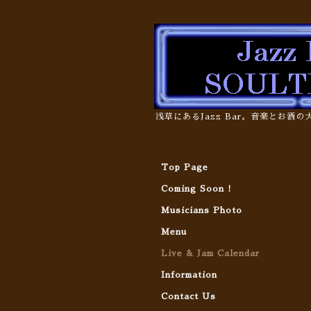
浅草にあるJazz Bar。音楽とお酒
Top Page
Coming Soon !
Musicians Photo
Menu
Live & Jam Calendar
Information
Contact Us