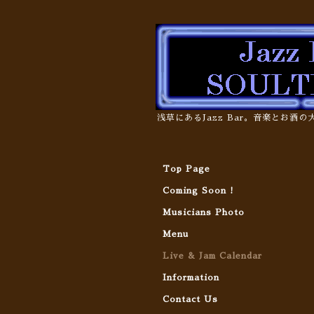
浅草にあるJazz Bar。音楽とお酒
Top Page
Coming Soon !
Musicians Photo
Menu
Live & Jam Calendar
Information
Contact Us