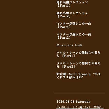
隠れ名盤コレクション
【Part1】
隠れ名盤コレクション
【Part2】
マスターが選ぶこの一曲
【Part1】
マスターが選ぶこの一曲
【Part2】
Musicians Link
ソウルトレーンの愉快な仲間た
ち 【Part1】
ソウルトレーンの愉快な仲間た
ち 【Part2】
新企画〜Soul Trane's “気ま
ぐれプチ散歩日記”
2026.08.08 Saturday
15:00 大山日出男(As) 岩崎壮