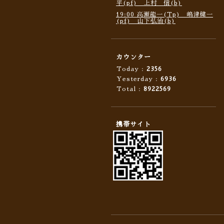
平(pf) 上村 信(b)
19:00 高瀬龍一(Tp) 嶋津健一
(pf) 山下弘治(b)
カウンター
Today :
2356
Yesterday :
6936
Total :
8922569
携帯サイト