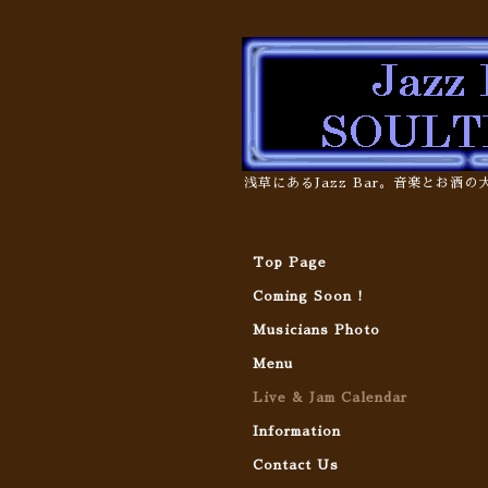
浅草にあるJazz Bar。音楽とお酒
Top Page
Coming Soon !
Musicians Photo
Menu
Live & Jam Calendar
Information
Contact Us