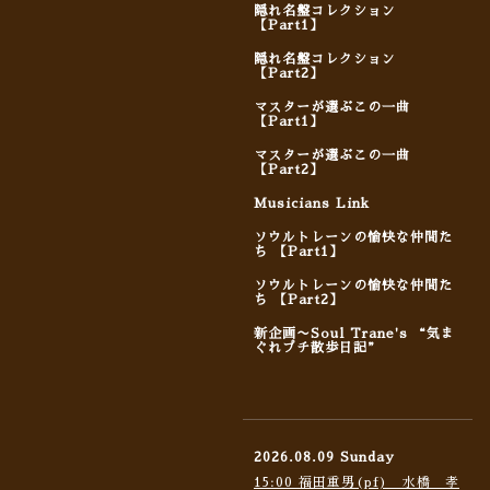
隠れ名盤コレクション
【Part1】
隠れ名盤コレクション
【Part2】
マスターが選ぶこの一曲
【Part1】
マスターが選ぶこの一曲
【Part2】
Musicians Link
ソウルトレーンの愉快な仲間た
ち 【Part1】
ソウルトレーンの愉快な仲間た
ち 【Part2】
新企画〜Soul Trane's “気ま
ぐれプチ散歩日記”
2026.08.09 Sunday
15:00 福田重男(pf) 水橋 孝