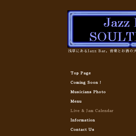
浅草にあるJazz Bar。音楽とお酒
Top Page
Coming Soon !
Musicians Photo
Menu
Live & Jam Calendar
Information
Contact Us