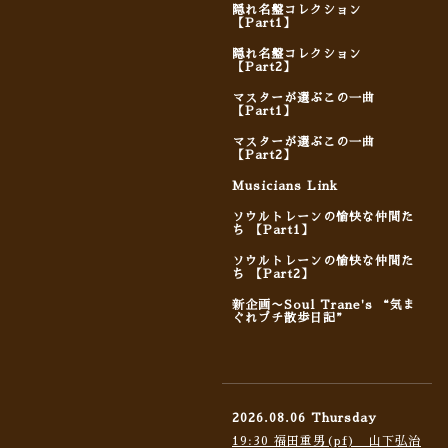
隠れ名盤コレクション
【Part1】
隠れ名盤コレクション
【Part2】
マスターが選ぶこの一曲
【Part1】
マスターが選ぶこの一曲
【Part2】
Musicians Link
ソウルトレーンの愉快な仲間た
ち 【Part1】
ソウルトレーンの愉快な仲間た
ち 【Part2】
新企画〜Soul Trane's “気ま
ぐれプチ散歩日記”
2026.08.06 Thursday
19:30 福田重男(pf) 山下弘治