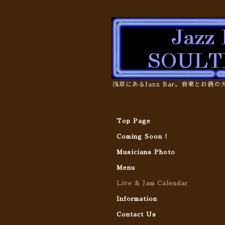
浅草にあるJazz Bar。音楽とお酒
Top Page
Coming Soon !
Musicians Photo
Menu
Live & Jam Calendar
Information
Contact Us