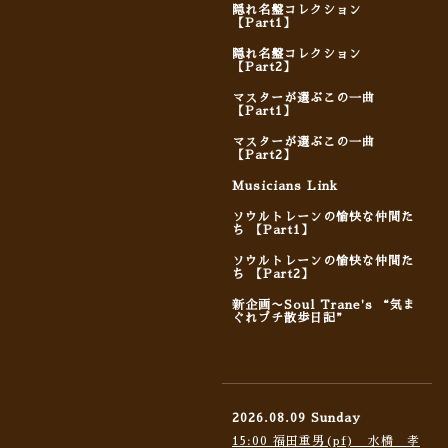
隠れ名盤コレクション
【Part1】
隠れ名盤コレクション
【Part2】
マスターが選ぶこの一曲
【Part1】
マスターが選ぶこの一曲
【Part2】
Musicians Link
ソウルトレーンの愉快な仲間た
ち 【Part1】
ソウルトレーンの愉快な仲間た
ち 【Part2】
新企画〜Soul Trane's “気ま
ぐれプチ散歩日記”
2026.08.09 Sunday
15:00 福田重男(pf) 水橋 孝