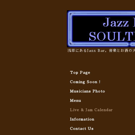
浅草にあるJazz Bar。音楽とお酒
Top Page
Coming Soon !
Musicians Photo
Menu
Live & Jam Calendar
Information
Contact Us