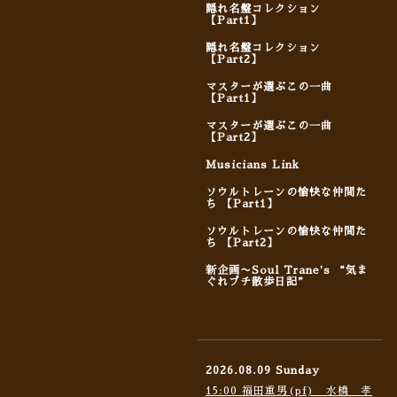
隠れ名盤コレクション
【Part1】
隠れ名盤コレクション
【Part2】
マスターが選ぶこの一曲
【Part1】
マスターが選ぶこの一曲
【Part2】
Musicians Link
ソウルトレーンの愉快な仲間た
ち 【Part1】
ソウルトレーンの愉快な仲間た
ち 【Part2】
新企画〜Soul Trane's “気ま
ぐれプチ散歩日記”
2026.08.09 Sunday
15:00 福田重男(pf) 水橋 孝