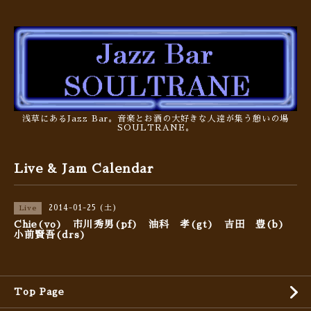
浅草にあるJazz Bar。音楽とお酒の大好きな人達が集う憩いの場
SOULTRANE。
Live & Jam Calendar
2014-01-25 (土)
Live
Chie(vo) 市川秀男(pf) 油科 孝(gt) 吉田 豊(b)
小前賢吾(drs)
Top Page