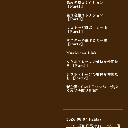
隠れ名盤コレクション
【Part1】
隠れ名盤コレクション
【Part2】
マスターが選ぶこの一曲
【Part1】
マスターが選ぶこの一曲
【Part2】
Musicians Link
ソウルトレーンの愉快な仲間た
ち 【Part1】
ソウルトレーンの愉快な仲間た
ち 【Part2】
新企画〜Soul Trane's “気ま
ぐれプチ散歩日記”
2026.08.07 Friday
19:30 福田重男(pf) 上村 信