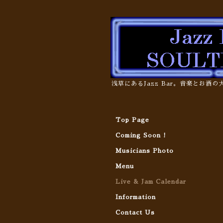
浅草にあるJazz Bar。音楽とお酒
Top Page
Coming Soon !
Musicians Photo
Menu
Live & Jam Calendar
Information
Contact Us