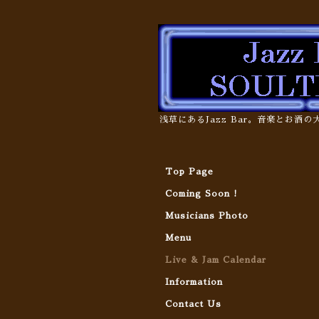
浅草にあるJazz Bar。音楽とお酒
Top Page
Coming Soon !
Musicians Photo
Menu
Live & Jam Calendar
Information
Contact Us