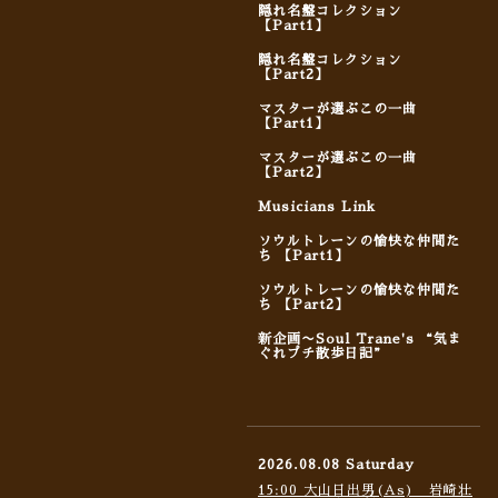
隠れ名盤コレクション
【Part1】
隠れ名盤コレクション
【Part2】
マスターが選ぶこの一曲
【Part1】
マスターが選ぶこの一曲
【Part2】
Musicians Link
ソウルトレーンの愉快な仲間た
ち 【Part1】
ソウルトレーンの愉快な仲間た
ち 【Part2】
新企画〜Soul Trane's “気ま
ぐれプチ散歩日記”
2026.08.08 Saturday
15:00 大山日出男(As) 岩崎壮