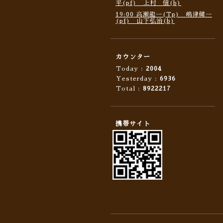
平(pf) 上村 信(b)
19:00 高瀬龍一(Tp) 嶋津健一
(pf) 山下弘治(b)
カウンター
Today :
2004
Yesterday :
6936
Total :
8922217
携帯サイト