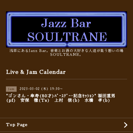
浅草にあるJazz Bar。音楽とお酒の大好きな人達が集う憩いの場
SOULTRANE。
Live & Jam Calendar
2023-03-02 (木) 19:30～
Jam
"ゴンさん・傘寿(80才)ﾊﾞｰｽﾃﾞｰ･記念ｾｯｼｮﾝ" 福田重男
(pf) 安保 徹(Ts) 上村 信(b) 水橋 孝(b)
Top Page