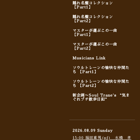
隠れ名盤コレクション
【Part1】
隠れ名盤コレクション
【Part2】
マスターが選ぶこの一曲
【Part1】
マスターが選ぶこの一曲
【Part2】
Musicians Link
ソウルトレーンの愉快な仲間た
ち 【Part1】
ソウルトレーンの愉快な仲間た
ち 【Part2】
新企画〜Soul Trane's “気ま
ぐれプチ散歩日記”
2026.08.09 Sunday
15:00 福田重男(pf) 水橋 孝