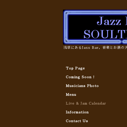
浅草にあるJazz Bar。音楽とお酒
Top Page
Coming Soon !
Musicians Photo
Menu
Live & Jam Calendar
Information
Contact Us