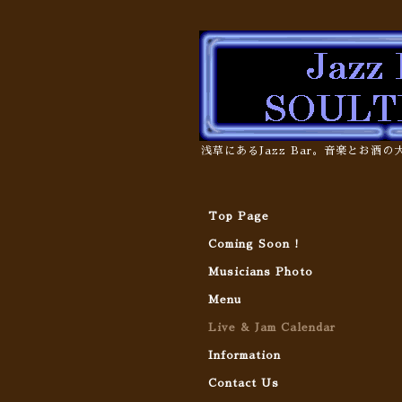
浅草にあるJazz Bar。音楽とお酒
Top Page
Coming Soon !
Musicians Photo
Menu
Live & Jam Calendar
Information
Contact Us