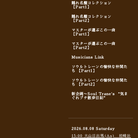
隠れ名盤コレクション
【Part1】
隠れ名盤コレクション
【Part2】
マスターが選ぶこの一曲
【Part1】
マスターが選ぶこの一曲
【Part2】
Musicians Link
ソウルトレーンの愉快な仲間た
ち 【Part1】
ソウルトレーンの愉快な仲間た
ち 【Part2】
新企画〜Soul Trane's “気ま
ぐれプチ散歩日記”
2026.08.08 Saturday
15:00 大山日出男(As) 岩崎壮