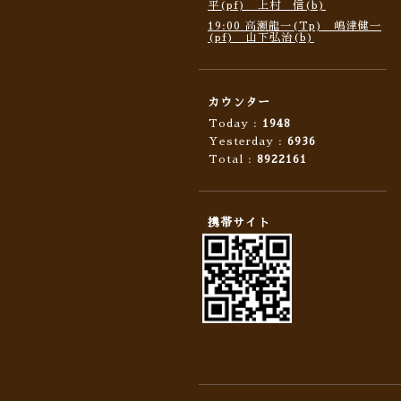
平(pf) 上村 信(b)
19:00 高瀬龍一(Tp) 嶋津健一
(pf) 山下弘治(b)
カウンター
Today :
1948
Yesterday :
6936
Total :
8922161
携帯サイト