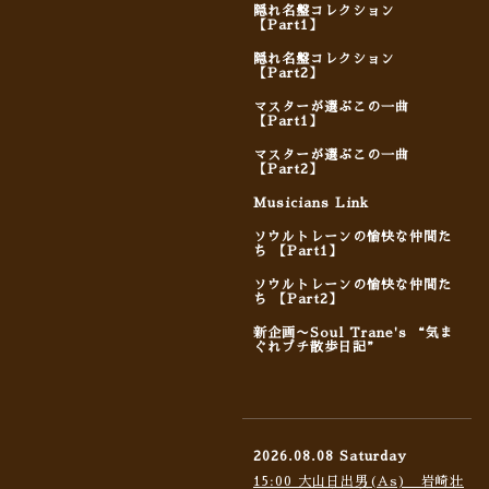
隠れ名盤コレクション
【Part1】
隠れ名盤コレクション
【Part2】
マスターが選ぶこの一曲
【Part1】
マスターが選ぶこの一曲
【Part2】
Musicians Link
ソウルトレーンの愉快な仲間た
ち 【Part1】
ソウルトレーンの愉快な仲間た
ち 【Part2】
新企画〜Soul Trane's “気ま
ぐれプチ散歩日記”
2026.08.08 Saturday
15:00 大山日出男(As) 岩崎壮