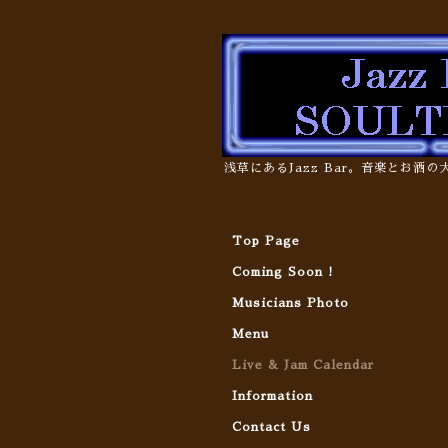
浅草にあるJazz Bar。音楽とお酒
Top Page
Coming Soon !
Musicians Photo
Menu
Live & Jam Calendar
Information
Contact Us