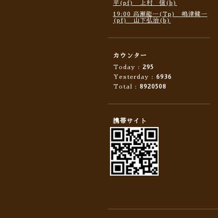
平(pf) 上村 信(b)
19:00 高瀬龍一(Tp) 嶋津健一
(pf) 山下弘治(b)
カウンター
Today :
295
Yesterday :
6936
Total :
8920508
携帯サイト