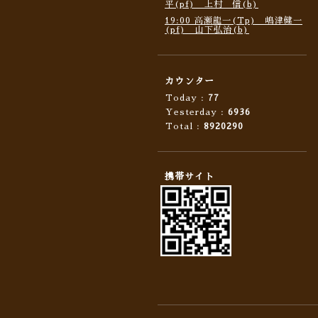
平(pf) 上村 信(b)
19:00 高瀬龍一(Tp) 嶋津健一
(pf) 山下弘治(b)
カウンター
Today :
77
Yesterday :
6936
Total :
8920290
携帯サイト