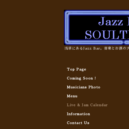
浅草にあるJazz Bar。音楽とお酒
Top Page
Coming Soon !
Musicians Photo
Menu
Live & Jam Calendar
Information
Contact Us