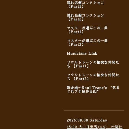
隠れ名盤コレクション
【Part1】
隠れ名盤コレクション
【Part2】
マスターが選ぶこの一曲
【Part1】
マスターが選ぶこの一曲
【Part2】
Musicians Link
ソウルトレーンの愉快な仲間た
ち 【Part1】
ソウルトレーンの愉快な仲間た
ち 【Part2】
新企画〜Soul Trane's “気ま
ぐれプチ散歩日記”
2026.08.08 Saturday
15:00 大山日出男(As) 岩崎壮