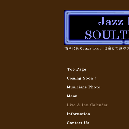
浅草にあるJazz Bar。音楽とお酒
Top Page
Coming Soon !
Musicians Photo
Menu
Live & Jam Calendar
Information
Contact Us