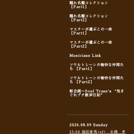
隠れ名盤コレクション
【Part1】
隠れ名盤コレクション
【Part2】
マスターが選ぶこの一曲
【Part1】
マスターが選ぶこの一曲
【Part2】
Musicians Link
ソウルトレーンの愉快な仲間た
ち 【Part1】
ソウルトレーンの愉快な仲間た
ち 【Part2】
新企画〜Soul Trane's “気ま
ぐれプチ散歩日記”
2026.08.09 Sunday
15:00 福田重男(pf) 水橋 孝