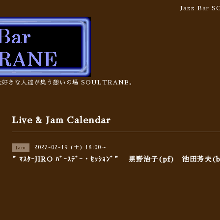
Jazz Bar
の大好きな人達が集う憩いの場 SOULTRANE。
Live & Jam Calendar
2022-02-19 (土) 18:00～
Jam
”ﾏｽﾀｰJIRO ﾊﾞｰｽﾃﾞｰ・ｾｯｼｮﾝﾞ” 黒野治子(pf) 池田芳夫(b