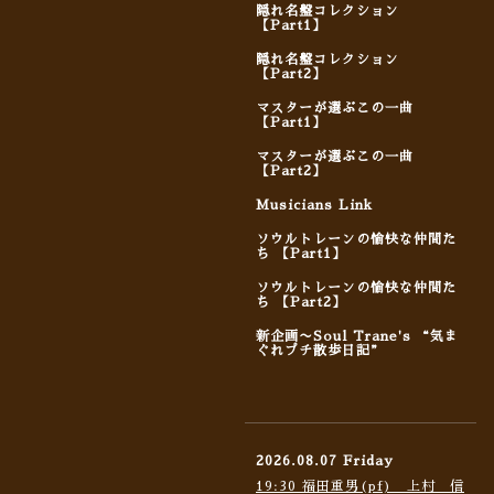
隠れ名盤コレクション
【Part1】
隠れ名盤コレクション
【Part2】
マスターが選ぶこの一曲
【Part1】
マスターが選ぶこの一曲
【Part2】
Musicians Link
ソウルトレーンの愉快な仲間た
ち 【Part1】
ソウルトレーンの愉快な仲間た
ち 【Part2】
新企画〜Soul Trane's “気ま
ぐれプチ散歩日記”
2026.08.07 Friday
19:30 福田重男(pf) 上村 信