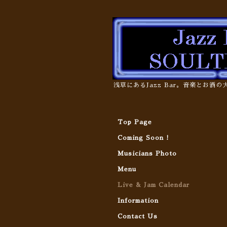
浅草にあるJazz Bar。音楽とお酒
Top Page
Coming Soon !
Musicians Photo
Menu
Live & Jam Calendar
Information
Contact Us