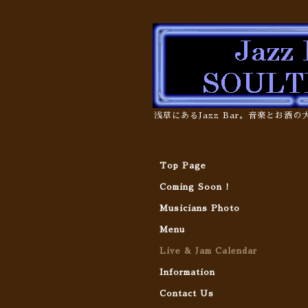
浅草にあるJazz Bar。音楽とお酒
Top Page
Coming Soon !
Musicians Photo
Menu
Live & Jam Calendar
Information
Contact Us