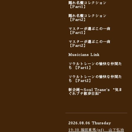
隠れ名盤コレクション
【Part1】
隠れ名盤コレクション
【Part2】
マスターが選ぶこの一曲
【Part1】
マスターが選ぶこの一曲
【Part2】
Musicians Link
ソウルトレーンの愉快な仲間た
ち 【Part1】
ソウルトレーンの愉快な仲間た
ち 【Part2】
新企画〜Soul Trane's “気ま
ぐれプチ散歩日記”
2026.08.06 Thursday
19:30 福田重男(pf) 山下弘治