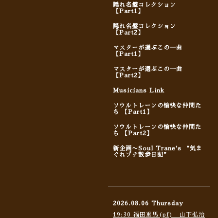
隠れ名盤コレクション
【Part1】
隠れ名盤コレクション
【Part2】
マスターが選ぶこの一曲
【Part1】
マスターが選ぶこの一曲
【Part2】
Musicians Link
ソウルトレーンの愉快な仲間た
ち 【Part1】
ソウルトレーンの愉快な仲間た
ち 【Part2】
新企画〜Soul Trane's “気ま
ぐれプチ散歩日記”
2026.08.06 Thursday
19:30 福田重男(pf) 山下弘治