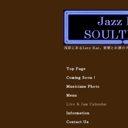
浅草にあるJazz Bar。音楽とお酒
Top Page
Coming Soon !
Musicians Photo
Menu
Live & Jam Calendar
Information
Contact Us