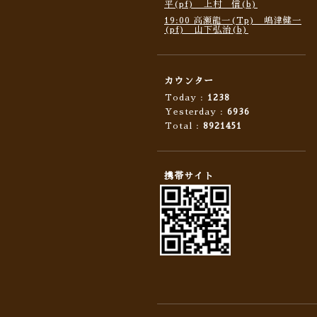
平(pf) 上村 信(b)
19:00 高瀬龍一(Tp) 嶋津健一
(pf) 山下弘治(b)
カウンター
Today :
1238
Yesterday :
6936
Total :
8921451
携帯サイト