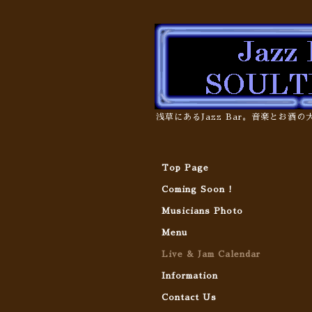
浅草にあるJazz Bar。音楽とお酒
Top Page
Coming Soon !
Musicians Photo
Menu
Live & Jam Calendar
Information
Contact Us