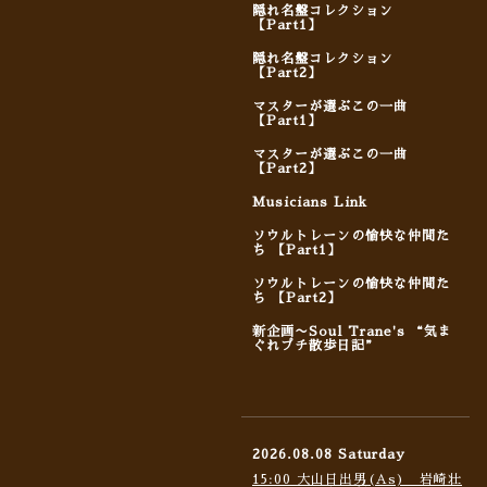
隠れ名盤コレクション
【Part1】
隠れ名盤コレクション
【Part2】
マスターが選ぶこの一曲
【Part1】
マスターが選ぶこの一曲
【Part2】
Musicians Link
ソウルトレーンの愉快な仲間た
ち 【Part1】
ソウルトレーンの愉快な仲間た
ち 【Part2】
新企画〜Soul Trane's “気ま
ぐれプチ散歩日記”
2026.08.08 Saturday
15:00 大山日出男(As) 岩崎壮