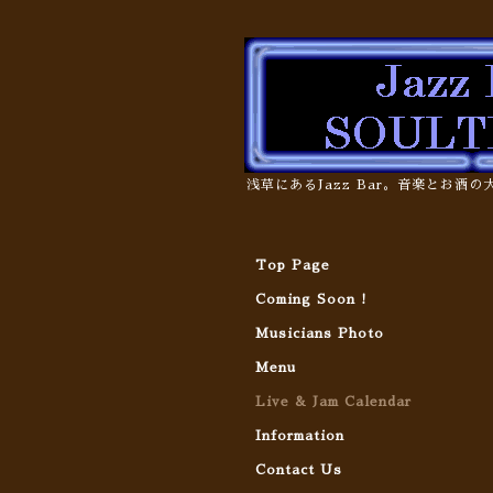
浅草にあるJazz Bar。音楽とお酒
Top Page
Coming Soon !
Musicians Photo
Menu
Live & Jam Calendar
Information
Contact Us