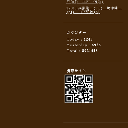
平(pf) 上村 信(b)
19:00 高瀬龍一(Tp) 嶋津健一
(pf) 山下弘治(b)
カウンター
Today :
1245
Yesterday :
6936
Total :
8921458
携帯サイト