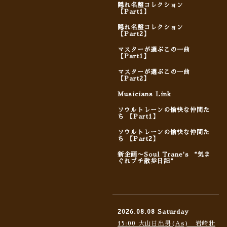
隠れ名盤コレクション
【Part1】
隠れ名盤コレクション
【Part2】
マスターが選ぶこの一曲
【Part1】
マスターが選ぶこの一曲
【Part2】
Musicians Link
ソウルトレーンの愉快な仲間た
ち 【Part1】
ソウルトレーンの愉快な仲間た
ち 【Part2】
新企画〜Soul Trane's “気ま
ぐれプチ散歩日記”
2026.08.08 Saturday
15:00 大山日出男(As) 岩崎壮