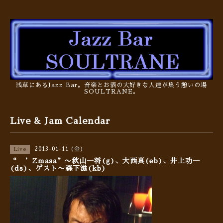
浅草にあるJazz Bar。音楽とお酒の大好きな人達が集う憩いの場
SOULTRANE。
Live & Jam Calendar
2013-01-11 (金)
Live
“ ’Zmasa”〜秋山一将(g)、大西真(eb)、井上功一
(ds)、ゲスト〜森下滋(kb)