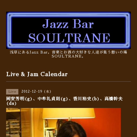
浅草にあるJazz Bar。音楽とお酒の大好きな人達が集う憩いの場
SOULTRANE。
Live & Jam Calendar
2012-12-19 (水)
Live
岡安芳明(g)、中牟礼貞則(g)、香川裕史(b)、高橋幹夫
(ds)