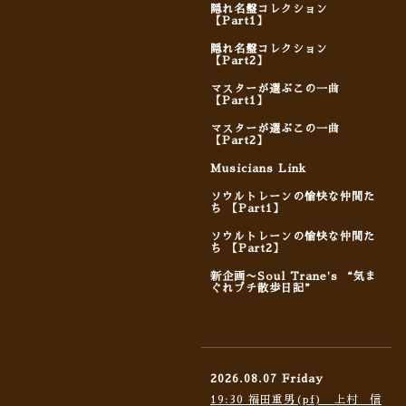
隠れ名盤コレクション
【Part1】
隠れ名盤コレクション
【Part2】
マスターが選ぶこの一曲
【Part1】
マスターが選ぶこの一曲
【Part2】
Musicians Link
ソウルトレーンの愉快な仲間た
ち 【Part1】
ソウルトレーンの愉快な仲間た
ち 【Part2】
新企画〜Soul Trane's “気ま
ぐれプチ散歩日記”
2026.08.07 Friday
19:30 福田重男(pf) 上村 信