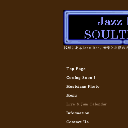
浅草にあるJazz Bar。音楽とお酒
Top Page
Coming Soon !
Musicians Photo
Menu
Live & Jam Calendar
Information
Contact Us