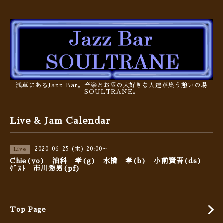
浅草にあるJazz Bar。音楽とお酒の大好きな人達が集う憩いの場
SOULTRANE。
Live & Jam Calendar
2020-06-25 (木) 20:00～
Live
Chie(vo) 油科 孝(g) 水橋 孝(b) 小前賢吾(ds)
ｹﾞｽﾄ 市川秀男(pf)
Top Page