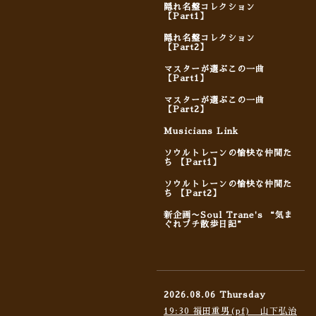
隠れ名盤コレクション
【Part1】
隠れ名盤コレクション
【Part2】
マスターが選ぶこの一曲
【Part1】
マスターが選ぶこの一曲
【Part2】
Musicians Link
ソウルトレーンの愉快な仲間た
ち 【Part1】
ソウルトレーンの愉快な仲間た
ち 【Part2】
新企画〜Soul Trane's “気ま
ぐれプチ散歩日記”
2026.08.06 Thursday
19:30 福田重男(pf) 山下弘治