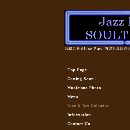
浅草にあるJazz Bar。音楽とお酒
Top Page
Coming Soon !
Musicians Photo
Menu
Live & Jam Calendar
Information
Contact Us