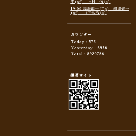
平(pf) 上村 信(b)
19:00 高瀬龍一(Tp) 嶋津健一
(pf) 山下弘治(b)
カウンター
Today :
573
Yesterday :
6936
Total :
8920786
携帯サイト