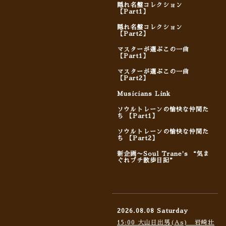
隠れ名盤コレクション
【Part1】
隠れ名盤コレクション
【Part2】
マスターが選ぶこの一曲
【Part1】
マスターが選ぶこの一曲
【Part2】
Musicians Link
ソウルトレーンの愉快な仲間た
ち 【Part1】
ソウルトレーンの愉快な仲間た
ち 【Part2】
新企画〜Soul Trane's “気ま
ぐれプチ散歩日記”
2026.08.08 Saturday
15:00 大山日出男(As) 岩崎壮