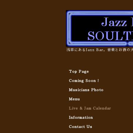
浅草にあるJazz Bar。音楽とお酒
Top Page
Coming Soon !
Musicians Photo
Menu
Live & Jam Calendar
Information
Contact Us